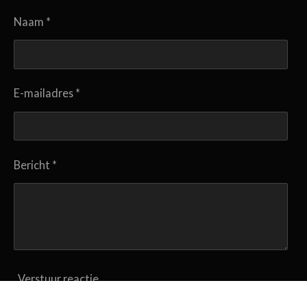
s
Naam *
t
e
r
r
E-mailadres *
e
n
Bericht *
Verstuur reactie