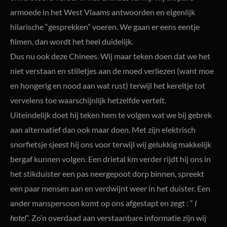
armoede in het West Vlaams antwoorden en eigenlijk
hilarische “gesprekken” voeren. We gaan er eens eentje
filmen, dan wordt het heel duidelijk.
Dus nu ook deze Chinees. Wij maar teken doen dat we het
niet verstaan en stilletjes aan de moed verliezen (want moe
en hongerig en nood aan wat rust) terwijl het kereltje tot
vervelens toe waarschijnlijk hetzelfde vertelt.
Uiteindelijk doet hij teken hem te volgen wat we bij gebrek
aan alternatief dan ook maar doen. Met zijn elektrisch
snorfietsje sjeest hij ons voor terwijl wij gelukkig makkelijk
bergaf kunnen volgen. Een drietal km verder rijdt hij ons in
het stikduister een pas neergepoot dorp binnen, spreekt
een paar mensen aan en verdwijnt weer in het duister. Een
ander manspersoon komt op ons afgestapt en zegt : “
I
hotel
“. Zo’n overdaad aan verstaanbare informatie zijn wij