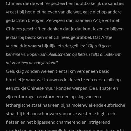
Chinees die de wet respecteert en hoofdzakelijk de sancties
vreest bij het niet naleven van die wet, ga je niet op andere
gedachten brengen. Ze wijzen dan naar een A4tje vol met
Chinees geschrift en denken dat je dat kunt lezen en blijven
je daarbij bestoken met Chinees gebrabbel. Dat A4tje
vermeldde waarschijnlijk iets dergelijks: “
Gij zult geen
benzine verkopen aan bleekscheten op fietsen zelfs al betekent
dit voor hen de hongerdood
“.
Gelukkig vonden we een tiental km verder een basic
hotelletje waar we trouwens in de verte een eerste blik op
een stukje Chinese muur konden werpen. De uitbater en
zijn entourage transformeerden op slag van een
lethargische staat naar een bijna molenwiekende euforische
staat bij het aanschouwen van onze westerse high tech
fietsen en het bijpassend charmerend en intrigerend
exotisch man- en vrouwvolk. Na een ietwat onrustige nacht