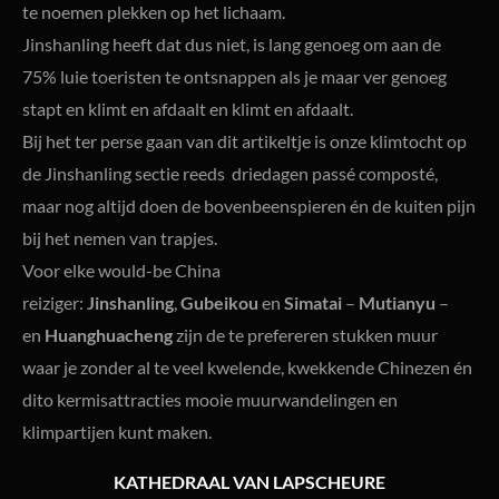
te noemen plekken op het lichaam.
Jinshanling heeft dat dus niet, is lang genoeg om aan de
75% luie toeristen te ontsnappen als je maar ver genoeg
stapt en klimt en afdaalt en klimt en afdaalt.
Bij het ter perse gaan van dit artikeltje is onze klimtocht op
de Jinshanling sectie reeds driedagen passé composté,
maar nog altijd doen de bovenbeenspieren én de kuiten pijn
bij het nemen van trapjes.
Voor elke would-be China
reiziger:
Jinshanling
,
Gubeikou
en
Simatai
–
Mutianyu
–
en
Huanghuacheng
zijn de te prefereren stukken muur
waar je zonder al te veel kwelende, kwekkende Chinezen én
dito kermisattracties mooie muurwandelingen en
klimpartijen kunt maken.
KATHEDRAAL VAN LAPSCHEURE