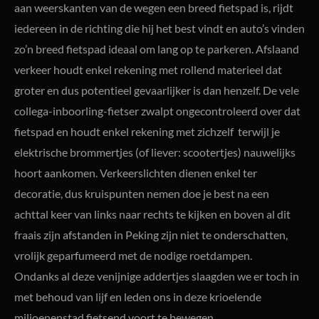
aan weerskanten van de wegen een breed fietspad is, rijdt
iedereen in de richting die hij het best vindt en auto’s vinden
zo’n breed fietspad ideaal om lang op te parkeren. Afslaand
verkeer houdt enkel rekening met rollend materieel dat
groter en dus potentieel gevaarlijker is dan henzelf. De vele
collega-inboorling-fietser zwalpt ongecontroleerd over dat
fietspad en houdt enkel rekening met zichzelf terwijl je
elektrische brommertjes (of liever: scootertjes) nauwelijks
hoort aankomen. Verkeerslichten dienen enkel ter
decoratie, dus kruispunten nemen doe je best na een
achttal keer van links naar rechts te kijken en boven al dit
fraais zijn afstanden in Peking zijn niet te onderschatten,
vrolijk geparfumeerd met de nodige roetdampen.
Ondanks al deze venijnige addertjes slaagden we er toch in
met behoud van lijf en leden ons in deze krioelende
miljoenenstad fietsend voort te bewegen.