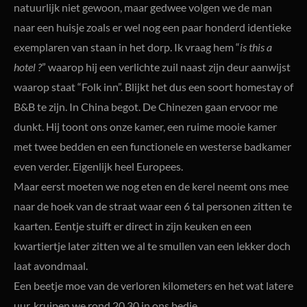
natuurlijk niet gewoon, maar gedwee volgen we de man
naar een huisje zoals er wel nog een paar honderd identieke
exemplaren van staan in het dorp. Ik vraag hem “
is this a
hotel ?
” waarop hij een verlichte zuil naast zijn deur aanwijst
waarop staat “Folk inn”. Blijkt het dus een soort homestay of
B&B te zijn. In China begot. De Chinezen gaan ervoor me
dunkt. Hij toont ons onze kamer, een ruime mooie kamer
met twee bedden en een functionele en westerse badkamer
even verder. Eigenlijk heel Europees.
Maar eerst moeten we nog eten en de kerel neemt ons mee
naar de hoek van de straat waar een 6 tal personen zitten te
kaarten. Eentje stuift er direct in zijn keuken en een
kwartiertje later zitten we al te smullen van een lekker doch
laat avondmaal.
Een beetje moe van de verloren kilometers en het wat latere
uur, kruipen we rond 20.30 in ons bedje.