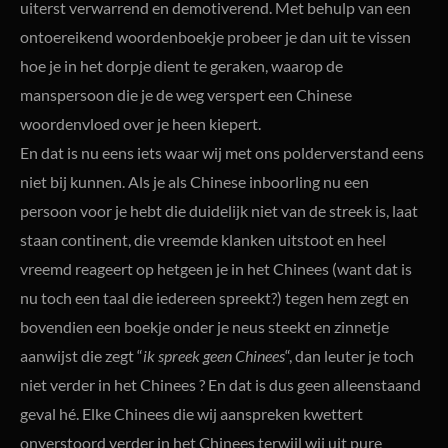
uiterst verwarrend en demotiverend. Met behulp van een
ontoereikend woordenboekje probeer je dan uit te vissen
hoe je in het dorpje dient te geraken, waarop de
manspersoon die je de weg verspert een Chinese
woordenvloed over je heen kiepert.
En dat is nu eens iets waar wij met ons polderverstand eens
niet bij kunnen. Als je als Chinese inboorling nu een
persoon voor je hebt die duidelijk niet van de streek is, laat
staan continent, die vreemde klanken uitstoot en heel
vreemd reageert op hetgeen je in het Chinees (want dat is
nu toch een taal die iedereen spreekt?) tegen hem zegt en
bovendien een boekje onder je neus steekt en zinnetje
aanwijst die zegt “
ik spreek geen Chinees
“, dan leuter je toch
niet verder in het Chinees ? En dat is dus geen alleenstaand
geval hé. Elke Chinees die wij aanspreken kwettert
onverstoord verder in het Chinees terwijl wij uit pure