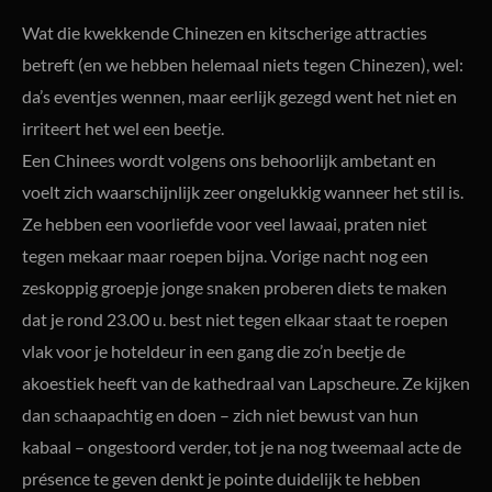
Wat die kwekkende Chinezen en kitscherige attracties
betreft (en we hebben helemaal niets tegen Chinezen), wel:
da’s eventjes wennen, maar eerlijk gezegd went het niet en
irriteert het wel een beetje.
Een Chinees wordt volgens ons behoorlijk ambetant en
voelt zich waarschijnlijk zeer ongelukkig wanneer het stil is.
Ze hebben een voorliefde voor veel lawaai, praten niet
tegen mekaar maar roepen bijna. Vorige nacht nog een
zeskoppig groepje jonge snaken proberen diets te maken
dat je rond 23.00 u. best niet tegen elkaar staat te roepen
vlak voor je hoteldeur in een gang die zo’n beetje de
akoestiek heeft van de kathedraal van Lapscheure. Ze kijken
dan schaapachtig en doen – zich niet bewust van hun
kabaal – ongestoord verder, tot je na nog tweemaal acte de
présence te geven denkt je pointe duidelijk te hebben