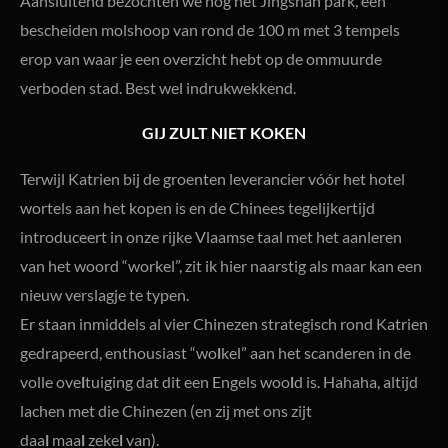
Aansluitend bezochten we nog het Jingshan park, een
bescheiden molshoop van rond de 100 m met 3 tempels
erop van waar je een overzicht hebt op de ommuurde
verboden stad. Best wel indrukwekkend.
GIJ ZULT NIET KOKEN
Terwijl Katrien bij de groenten leverancier vóór het hotel
wortels aan het kopen is en de Chinees tegelijkertijd
introduceert in onze rijke Vlaamse taal met het aanleren
van het woord “workel”, zit ik hier naarstig als maar kan een
nieuw verslagje te typen.
Er staan inmiddels al vier Chinezen strategisch rond Katrien
gedrapeerd, enthousiast “wo
l
kel” aan het scanderen in de
volle ove
l
tuiging dat dit een Engels woo
l
d is. Hahaha, altijd
lachen met die Chinezen (en zij met ons zijt
daa
l
maa
l
zeke
l
van).