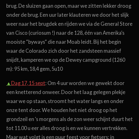
brug. De sluizen gaan open, maar we zitten lekker droog
onder de brug. Een uur later klauteren we door het slijk
weer naar het brugdek en rijden we via de General Store
van Cisco (curiosum !) naar de 128,
één van
Amerika’s
mooiste “byways” die naar Moab leidt. Bij het begin
waar de Colorado zich door het zandsteen massief
snijdt, kamperen we op de Dewey campground (1260
m): 95 km, 18,4 gem, 5u10
▲
Dag 17, 15 sept
: Om 4 uur worden we gewekt door
een knetterend onweer. Door het laag gelegen plekje
waar we op staan, stroomt het water langs en onder
onze tent door. We houden het niet droog op het
grondzeil en ’s morgens als de zon weer schijnt duurt het
tot 11.00 u eer alles droog is en we kunnen vertrekken.
Maar wat volgt is een puur feest voor fietsers: in