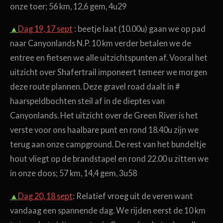
onze toer; 56 km, 12,6 gem, 4u29
▲
Dag 19, 17 sept
: beetje laat (10.00u) gaan we op pad
naar Canyonlands N.P. 10 km verder betalen we de
entree en fietsen we alle uitzichtspunten af. Vooral het
uitzicht over Shafertrail imponeert temeer we morgen
deze route plannen. Deze gravel road daalt in #
haarspeldbochten steil af in de dieptes van
Canyonlands. Het uitzicht over de Green River is het
verste voor ons haalbare punt en rond 18.40u zijn we
terug aan onze campground. De rest van het bundeltje
hout vliegt op de brandstapel en rond 22.00 u zitten we
in onze doos; 57 km, 14,4 gem, 3u58
▲
Dag 20, 18 sept
:
Relatief vroeg uit de veren want
vandaag een spannende dag. We rijden eerst de 10 km