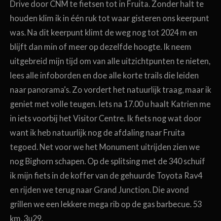
Drive door CNM te fietsen tot in Fruita. Zonder halt te
houden klim ik in één ruk tot waar gisteren ons keerpunt
was. Na dit keerpunt klimt de weg nog tot 2024 m en
blijft dan min of meer op dezelfde hoogte. Ik neem
uitgebreid mijn tijd om van alle uitzichtpunten te nieten,
lees alle infoborden en doe alle korte trails die leiden
naar panorama’s. Zo vordert het natuurlijk traag, maar ik
geniet met volle teugen. Iets na 17.00 u haalt Katrien me
in iets voorbij het Visitor Centre. Ik fiets nog wat door
want ik heb natuurlijk nog de afdaling naar Fruita
tegoed. Net voor we het Monument uitrijden zien we
nog Bighorn schapen. Op de splitsing met de 340 schuif
ik mijn fiets in de koffer van de gehuurde Toyota Rav4
en rijden we terug naar Grand Junction. Die avond
grillen we een lekkere mega rib op de gas barbecue. 53
km, 3u29.