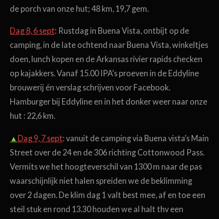
de porch van onze hut; 48 km, 19,7 gem.
Dag 8, 6 sept
: Rustdag in Buena Vista, ontbijt op de
camping, in de late ochtend naar Buena Vista, winkeltjes
doen, lunch kopen en de Arkansas rivier rapids checken
op kajakkers. Vanaf 15.00 IPA’s proeven in de Eddyline
brouwerij én verslag schrijven voor Facebook.
Hamburger bij Eddyline en in het donker weer naar onze
hut : 22,6 km.
▲
Dag 9, 7 sept
: vanuit de camping via Buena vista’s Main
Street over de 24 en de 306 richting Cottonwood Pass.
Vermits we het hoogteverschil van 1300 m naar de pas
waarschijnlijk niet halen spreiden we de beklimming
over 2 dagen. De klim dag 1 valt best mee, af en toe een
steil stuk en rond 13.30 houden we al halt thv een