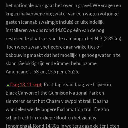
het nationale park gaat het over in gravel. We vragen en
krijgen halverwege nog water van een wagen vol jonge
gasten (cannabiswalmpje incluis) en uiteindelijk
installeren we ons rond 14.00 op
één van de nog
resterende plaatsjes van de
camping in het N.P. (2.350m).
Toch weer zwaar, het gebrek aan winkeltjes of
bebouwing maakt dat het moeilijk is genoeg water in te
slaan. Gelukkig zijn er de immer behulpzame
Americano's :53 km, 15,5 gem, 3u25.
▲
Dag 13, 11 sept
: Rustdagje vandaag, we blijven in
Black Canyon of the Gunnison National Park en
slenteren eerst het Chasm viewpoint trail. Daarna
wandelen we de langere Exclamation trail. De zon
schijnt recht in de diepe kloof en het zicht is
fenomenaal. Rond 14.30 zijn we terug aan de tent eten