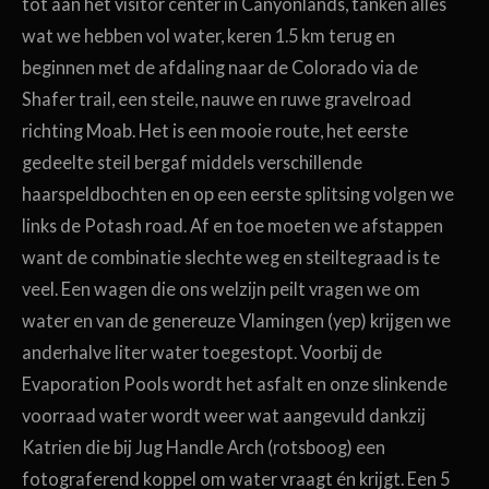
tot aan het visitor center in Canyonlands, tanken alles
wat we hebben vol water, keren 1.5 km terug en
beginnen met de afdaling naar de Colorado via de
Shafer trail, een steile, nauwe en ruwe gravelroad
richting Moab. Het is een mooie route, het eerste
gedeelte steil bergaf middels verschillende
haarspeldbochten en op een eerste splitsing volgen we
links de Potash road. Af en toe moeten we afstappen
want de combinatie slechte weg en steiltegraad is te
veel. Een wagen die ons welzijn peilt vragen we om
water en van de genereuze Vlamingen (yep) krijgen we
anderhalve liter water toegestopt. Voorbij de
Evaporation Pools wordt het asfalt en onze slinkende
voorraad water wordt weer wat aangevuld dankzij
Katrien die bij Jug Handle Arch (rotsboog) een
fotograferend koppel om water vraagt én krijgt. Een 5