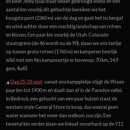
en Beef Jerky (taai maar lekker gedroogd vlees) en een
aantal km voorbij dit gehuchtje bereiken we het
hoogste punt (2360 m) van de dag en gaat het nu bergaf
en wind achter door een machtig landschap van rotsen
en kloven. Een paar km voorbij de Utah-Colorado
staatsgrens (de 46 wordt nu de 90), slaan we ons tentje
op tussen grote rotsen (1760 m) en kamperen heerlijk
wild met een fiks kampvuurtje er bovenop; 70 km, 14,9
gem, 4u43
▲
Dag 25, 23 sept
: vanuit ons kampplekje stijgt de 90 een
paar km tot 1900 m en daalt dan af in de Paradox vallei.
In Bedrock, een gehucht van een paar huizen staat de
western style General Store te koop, dus weeral geen
water wanneer het meer dan welkom zou zijn. Een
tweetal km verder slaan we linksaf onverhard op de Y11