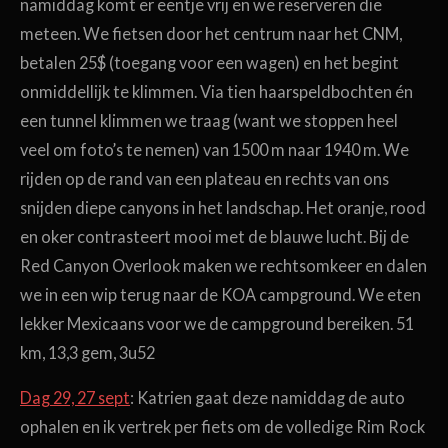
namiddag komt er eentje vrij en we reserveren die
meteen. We fietsen door het centrum naar het CNM,
betalen 25$ (toegang voor een wagen) en het begint
onmiddellijk te klimmen. Via tien haarspeldbochten
é
n
een tunnel klimmen we traag (want we stoppen heel
veel om foto’s te nemen) van 1500 m naar 1940 m. We
rijden op de rand van een plateau en rechts van ons
snijden diepe canyons in het landschap. Het oranje, rood
en oker contrasteert mooi met de blauwe lucht. Bij de
Red Canyon Overlook maken we rechtsomkeer en dalen
we in een wip terug naar de KOA campground. We eten
lekker Mexicaans voor we de campground bereiken. 51
km, 13,3 gem, 3u52
Dag 29, 27 sept
: Katrien gaat deze namiddag de auto
ophalen en ik vertrek per fiets om de volledige Rim Rock