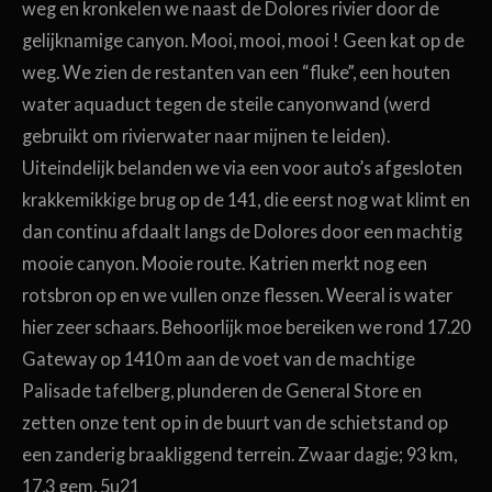
weg en kronkelen we naast de Dolores rivier door de
gelijknamige canyon. Mooi, mooi, mooi ! Geen kat op de
weg. We zien de restanten van een “fluke”, een houten
water aquaduct tegen de steile canyonwand (werd
gebruikt om rivierwater naar mijnen te leiden).
Uiteindelijk belanden we via een voor auto’s afgesloten
krakkemikkige brug op de 141, die eerst nog wat klimt en
dan continu afdaalt langs de Dolores door een machtig
mooie canyon. Mooie route. Katrien merkt nog een
rotsbron op en we vullen onze flessen. Weeral is water
hier zeer schaars. Behoorlijk moe bereiken we rond 17.20
Gateway op 1410 m aan de voet van de machtige
Palisade tafelberg, plunderen de General Store en
zetten onze tent op in de buurt van de schietstand op
een zanderig braakliggend terrein. Zwaar dagje; 93 km,
17,3 gem, 5u21