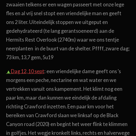
zwaaien telkens er een wagen passeert met onze lege
fles en al vrij snel stopt een vriendelijke man en geeft
ons 2 liter. Uiteindelijk stoppen we uitgeput en
gedehydrateerd (te lang gerantsoeneerd) aan de
Hermits Rest Overlook (2740m) waar we ons tentje
neerplanten in de buurt van de shelter. Pffff, zware dag;
73 km, 13,7 gem, 5u19
▲
Dag 12, 10 sept
: een vriendelijke dame geeft ons ’s
morgens een peche, nectarine en wat water en we
vertrekken vanuit ons kampement. Het klimt nog een
paar km, maar dan kunnen we eindelijk de afdaling
richting Crawford inzetten. Een paar km voor het
bereiken van Crawford slaan we linksaf op de Black
Canyon road (2020) en begint het weer flink te klimmen
in golfjes. Het wegje kronkelt links, rechts en halverwege