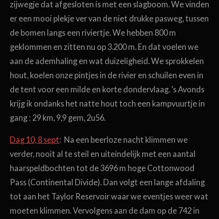
zijwegje dat afgesloten is met een slagboom. We vinden
er een mooi plekje ver van de niet drukke pasweg, tussen
de bomen langs een riviertje. We hebben 800 m
geklommen en zitten nu op 3.200 m. En dat voelen we
aan de ademhaling en wat duizeligheid. We sprokkelen
hout, koelen onze pintjes in de rivier en schuilen even in
de tent voor een milde en korte dondervlaag. ’s Avonds
krijg ik ondanks het natte hout toch een kampvuurtje in
gang : 29 km, 9,9 gem, 2u56.
Dag 10, 8 sept
: Na een beerloze nacht klimmen we
verder, nooit al te steil en uiteindelijk met een aantal
haarspeldbochten tot de 3696 m hoge Cottonwood
Pass (Continental Divide). Dan volgt een lange afdaling
tot aan het Taylor Reservoir waar we eventjes weer wat
moeten klimmen. Vervolgens aan de dam op de 742 in