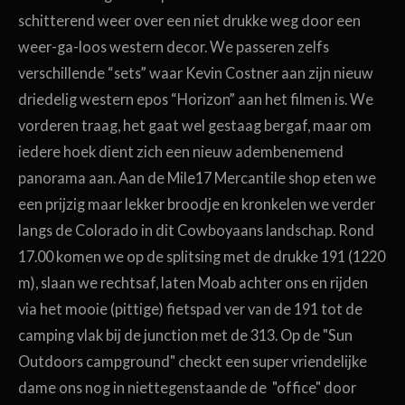
schitterend weer over een niet drukke weg door een
weer-ga-loos western decor. We passeren zelfs
verschillende “sets” waar Kevin Costner aan zijn nieuw
driedelig western epos “Horizon” aan het filmen is. We
vorderen traag, het gaat wel gestaag bergaf, maar om
iedere hoek dient zich een nieuw adembenemend
panorama aan. Aan de Mile17 Mercantile shop eten we
een prijzig maar lekker broodje en kronkelen we verder
langs de Colorado in dit Cowboyaans landschap. Rond
17.00 komen we op de splitsing met de drukke 191 (1220
m), slaan we rechtsaf, laten Moab achter ons en rijden
via het mooie (pittige) fietspad ver van de 191 tot de
camping vlak bij de junction met de 313. Op de "Sun
Outdoors campground" checkt een super vriendelijke
dame ons nog in niettegenstaande de "office" door