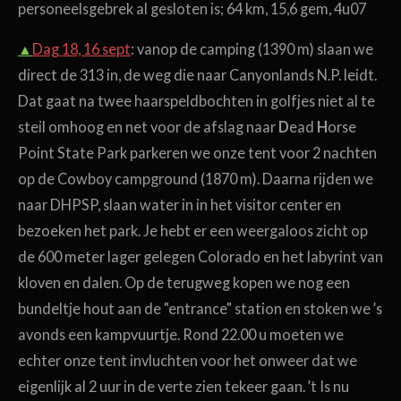
personeelsgebrek al gesloten is; 64 km, 15,6 gem, 4u07
▲
Dag 18, 16 sept
: vanop de camping (1390 m) slaan we
direct de 313 in, de weg die naar Canyonlands N.P. leidt.
Dat gaat na twee haarspeldbochten in golfjes niet al te
steil omhoog en net voor de afslag naar
D
ead
H
orse
Point State Park parkeren we onze tent voor 2 nachten
op de Cowboy campground (1870 m). Daarna rijden we
naar DHPSP, slaan water in in het visitor center en
bezoeken het park. Je hebt er een weergaloos zicht op
de 600 meter lager gelegen Colorado en het labyrint van
kloven en dalen. Op de terugweg kopen we nog een
bundeltje hout aan de "entrance" station en stoken we ’s
avonds een kampvuurtje. Rond 22.00 u moeten we
echter onze tent invluchten voor het onweer dat we
eigenlijk al 2 uur in de verte zien tekeer gaan. ’t Is nu