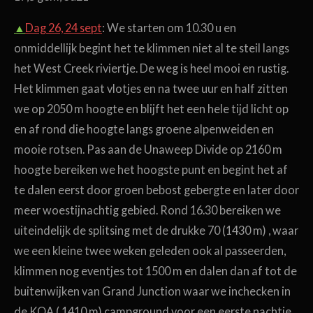
▲
Dag 26, 24 sept
: We starten om 10.30 u en
onmiddellijk begint het te klimmen niet al te steil langs
het West Creek riviertje. De weg is heel mooi en rustig.
Het klimmen gaat vlotjes en na twee uur en half zitten
we op 2050 m hoogte en blijft het een hele tijd licht op
en af rond die hoogte langs groene alpenweiden en
mooie rotsen. Pas aan de Unaweep Divide op 2160 m
hoogte bereiken we het hoogste punt en begint het af
te dalen eerst door groen bebost gebergte en later door
meer woestijnachtig gebied. Rond 16.30 bereiken we
uiteindelijk de splitsing met de drukke 70 (1430 m) , waar
we een kleine twee weken geleden ook al passeerden,
klimmen nog eventjes tot 1500 m en dalen dan af tot de
buitenwijken van Grand Junction waar we inchecken in
de KOA ( 1410 m) campground voor een eerste nachtje