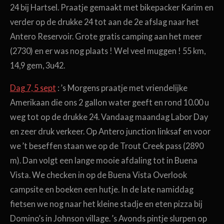
24 bij Hartsel. Praatje gemaakt met bikepacker Karim en
verder op de drukke 24 tot aan de 2
e
afslag naar het
Antero Reservoir. Grote gratis camping aan het meer
(2730) en er was nog plaats ! Wel veel muggen ! 55 km,
14,9 gem, 3u42.
Dag 7, 5 sept
: ’s Morgens praatje met vriendelijke
Amerikaan die ons 2 gallon water geeft en rond 10.00 u
weg tot op de drukke 24. Vandaag maandag Labor Day
en zeer druk verkeer. Op Antero junction linksaf en voor
we ’t beseffen staan we op de Trout Creek pass (2890
m). Dan volgt een lange mooie afdaling tot in Buena
Vista. We checken in op de Buena Vista Overlook
campsite en boeken een hutje. In de late namiddag
fietsen we nog naar het kleine stadje en eten pizza bij
Domino’s in Johnson village. ’s Avonds pintje slurpen op