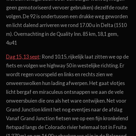
geen gemotoriseerd vervoer gebruiken) dezelfde route
volgen. De 92 is ondertussen een drukke weg geworden
en licht dalend arriveren we rond 17.00 u in Delta (1510
m). Overnachting in de Quality Inn. 85 km, 18,1 gem,
4u41
Dag 15, 13 sept
: Rond 10.15, rijkelijk laat zitten we op de
fiets en volgen we highway 50 in westelijke richting. Er
wordt regen voorspeld en links en rechts zien we
onweerswolken hun lading afwerpen. Het gaat vlotjes
licht bergaf en miraculeus ontsnappen we aan de vele
onweersbuien die ons als het ware ontwijken. Net voor
Grand Junction klimt het nog eventjes naar de afslag
Vanaf Grand Junction fietsen we op een fijn kronkelend
fietspad langs de Colorado rivier helemaal tot in Fruita
(1.370 m) en om 16.00 u checken we al in in de Balanced