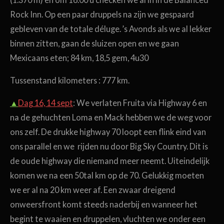
Rock Inn. Op een paar druppels na zijn we gespaard
gebleven van de totale déluge. ’s Avonds als we al lekker
binnen zitten, gaan de sluizen open en we gaan
Mexicaans eten; 84 km, 18,5 gem, 4u30
Tussenstand kilometers : 777 km.
▲
Dag 16, 14 sept
: We verlaten Fruita via Highway 6 en
na de gehuchten Loma en Mack hebben we de weg voor
ons zelf. De drukke highway 70 loopt een flink eind van
ons parallel en we rijden nu door Big Sky Country. Dit is
de oude highway die niemand meer neemt. Uiteindelijk
komen we na een 50tal km op de 70. Gelukkig moeten
we er al na 20 km weer af. Een zwaar dreigend
onweersfront komt steeds naderbij en wanneer het
begint te waaien en druppelen, vluchten we onder een