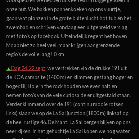
voorspeld en we hebben dus een extra dagje geboekt in
onze hut. We bakken pannenkoeken op ons vuurtje,
gaan wat plonzen in de grote buitenlucht hot tub
én het
zwembad en schrijven vandaag een uitgebreid verslag
met foto’s op
facebook. Uiteindelijk regent het boven
Moab niet zo heel veel, maar krijgen aangrenzende
regio’s de volle laag ! 0 km
▲
Dag 24, 22 sept
; we vertrekken via de drukke 191 uit
de KOA campsite (1400 m) en klimmen gestaag hoger en
hoger. Bij Hole ’n the rock houden we even halt en
nemen foto’s van de vele curiosa de er uitgestald staan.
Verder klimmend over de 191 (continu mooie rotsen
links) slaan we op de La Sal junction (1800 m) linksaf op
de heel rustige 46. De Manti La Sal bergen blijven op ons
neer kijken. In het gehuchtje La Sal kopen we nog water