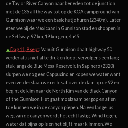
de Taylor River Canyon naar beneden tot de junction
met de 135 all the way tot op de KOA campground van
Gunnison waar we een basic hutje huren (2340m). Later
eten we bij de Mexicaan in Gunnison stad en shoppen in
de Selfway: 97 km, 19 km gem, 4u45
▲
Dag 11, 9 sept
: Vanuit Gunnison daalt highway 50
verder af, is niet al te druk en loopt vervolgens een lang
stuk langs de Blue Mesa Reservoir. In Sapinero (2320)
slurpen we nog een Cappucino en kopen we water want
even verder slaan we rechtsaf over de dam op de 92 en
begint de klim naar de North Rim van de Black Canyon
of the Gunnison. Het gaat moeizaam bergop en af en
toe kunnen we in de canyon piepen. Na een lange lus
weg van de canyon wordt het echt lastig. Wind tegen,
water dat bijna op is en het blijft maar klimmen. We