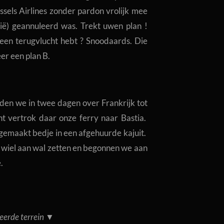
sels Airlines zonder pardon vrolijk mee
ië) geannuleerd was. Trekt uwen plan !
een terugvlucht hebt ? Snoodaards. Die
er een plan B.
den we in twee dagen over Frankrijk tot
t vertrok daar onze ferry naar Bastia.
pgemaakt bedje in een afgehuurde kajuit.
iel aan wal zetten en begonnen we aan
.
teerde terrein ▼